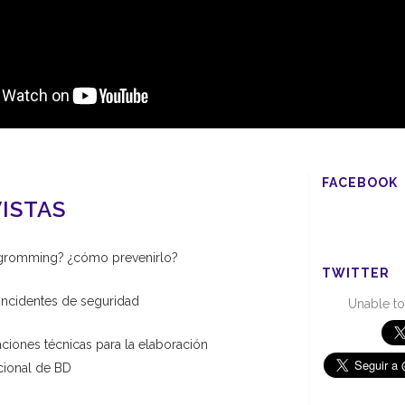
FACEBOOK
ISTAS
 gromming? ¿cómo prevenirlo?
TWITTER
incidentes de seguridad
Unable to
ones técnicas para la elaboración
acional de BD